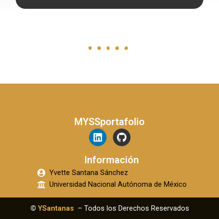
MYSSportafolio
L
G
i
i
n
t
Información
k
h
e
u
Yvette Santana Sánchez
d
b
Universidad Nacional Autónoma de México
i
n
©
YSantanas
– Todos los Derechos Reservados